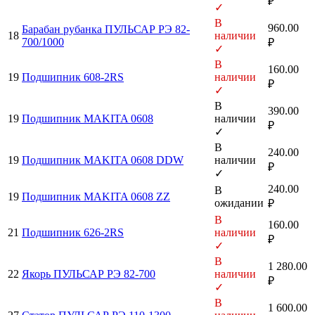
₽
✓
В
960.00
Барабан рубанка ПУЛЬСАР РЭ 82-
18
наличии
700/1000
₽
✓
В
160.00
19
Подшипник 608-2RS
наличии
₽
✓
В
390.00
19
Подшипник MAKITA 0608
наличии
₽
✓
В
240.00
19
Подшипник MAKITA 0608 DDW
наличии
₽
✓
240.00
В
19
Подшипник MAKITA 0608 ZZ
ожидании
₽
В
160.00
21
Подшипник 626-2RS
наличии
₽
✓
В
1 280.00
22
Якорь ПУЛЬСАР РЭ 82-700
наличии
₽
✓
В
1 600.00