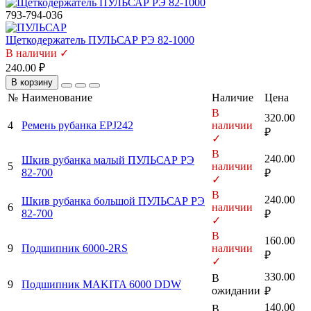
793-794-036
Щеткодержатель ПУЛЬСАР РЭ 82-1000
В наличии ✓
240.00 ₽
В корзину
№
Наименование
Наличие
Цена
В
320.00
4
Ремень рубанка EPJ242
наличии
₽
✓
В
240.00
Шкив рубанка малый ПУЛЬСАР РЭ
5
наличии
82-700
₽
✓
В
240.00
Шкив рубанка большой ПУЛЬСАР РЭ
6
наличии
82-700
₽
✓
В
160.00
9
Подшипник 6000-2RS
наличии
₽
✓
330.00
В
9
Подшипник MAKITA 6000 DDW
ожидании
₽
140.00
В