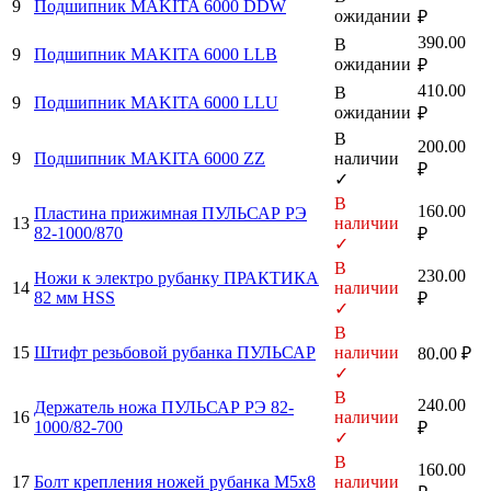
9
Подшипник MAKITA 6000 DDW
ожидании
₽
390.00
В
9
Подшипник MAKITA 6000 LLB
ожидании
₽
410.00
В
9
Подшипник MAKITA 6000 LLU
ожидании
₽
В
200.00
9
Подшипник MAKITA 6000 ZZ
наличии
₽
✓
В
160.00
Пластина прижимная ПУЛЬСАР РЭ
13
наличии
82-1000/870
₽
✓
В
230.00
Ножи к электро рубанку ПРАКТИКА
14
наличии
82 мм HSS
₽
✓
В
15
Штифт резьбовой рубанка ПУЛЬСАР
наличии
80.00 ₽
✓
В
240.00
Держатель ножа ПУЛЬСАР РЭ 82-
16
наличии
1000/82-700
₽
✓
В
160.00
17
Болт крепления ножей рубанка М5х8
наличии