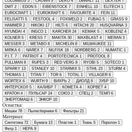
COLUMBUS
3
CROWN
5
DEKO
4
DeWALT
11
DEXTER
7
DWT
2
EDON
5
EIBENSTOCK
7
EINHELL
10
ELITECH
1
EUROCRAFT
1
EUROKRAFT
6
FAVOURITE
4
FEIN
11
FELISATTI
5
FESTOOL
4
FOXWELD
2
FUBAG
5
GRASS
9
HAMMER
2
HIKOKI
17
HILTI
6
HITACHI
20
HUSQVARNA
3
HYUNDAI
4
INGCO
1
KARCHER
24
KEMAK
5
KOBLENZ
4
KOLNER
5
KRESS
7
MAKITA
30
MAXBLAST
4
MERAN
3
MESSER
3
METABO
8
MICHELIN
8
MILWAUKEE
11
MIRKA
6
NAREX
7
NILFISK
18
NORDBERG
2
NUMATIC
1
P.I.T.
7
PATRIOT
4
PORTOTECNICA
1
PROTOOL
8
PULLMAN
8
RUPES
3
RED VERG
8
RYOBI
5
SOTECO
1
SPARKY
13
STANLEY
10
STARMIX
5
STIHL
23
STURM
4
THOMAS
1
TITAN
7
TOR
6
TOTAL
1
VILLAGER
6
WORTEX
6
WURTH
9
ВИХРЬ
2
ДИОЛД
8
ЗУБР
10
ИНТЕРСКОЛ
5
КАЛИБР
7
КОМЕТА
4
КОРВЕТ
4
КРАТОН
4
ПУЛЬСАР
24
СОЮЗ
2
СПЕЦ
2
ТЕМП
6
ЭНЕРГОМАШ
6
ЭНКОР
10
Оснастка:
Мешки
78
Пылесборники
6
Фильтры
21
Материал:
Синтетика
72
Бумага
13
Пластик
1
Ткань
5
Поролон
1
Фетр
1
HEPA
9