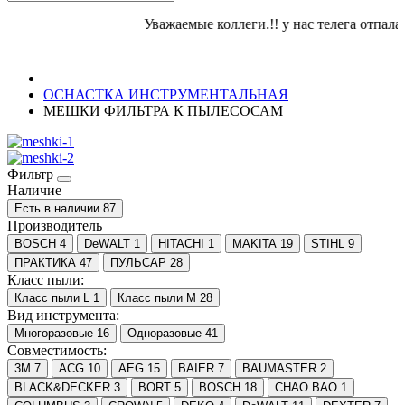
Уважаемые коллеги.!! у нас телега отпала ок
ОСНАСТКА ИНСТРУМЕНТАЛЬНАЯ
МЕШКИ ФИЛЬТРА К ПЫЛЕСОСАМ
Фильтр
Наличие
Есть в наличии
87
Производитель
BOSCH
4
DeWALT
1
HITACHI
1
MAKITA
19
STIHL
9
ПРАКТИКА
47
ПУЛЬСАР
28
Класс пыли:
Класс пыли L
1
Класс пыли M
28
Вид инструмента:
Многоразовые
16
Одноразовые
41
Совместимость:
3М
7
ACG
10
AEG
15
BAIER
7
BAUMASTER
2
BLACK&DECKER
3
BORT
5
BOSCH
18
CHAO BAO
1