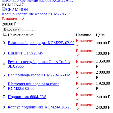
KCM22A-17
Кольцо крепление желоба KCM22A-17
В наличии ✓
200.00 ₽
В корзину
№
Наименование
Наличие
Цена
В наличии
0
Вилка выбора передач KCM22B-02-02
480.00 ₽
✓
В наличии
3
Шплинт C1.5х25 мм
100.00 ₽
✓
1 350.00
В наличии
Ремень снегоуборщика Gates Truflex
4
3LXP665
✓
₽
2 000.00
В наличии
5
Вал привода колес KCM22B-02-04A
✓
₽
1 920.00
В наличии
Шестерня привода вала колес
6
KCM22B-02-05
✓
₽
В наличии
7
Подшипник 6004-2RS
240.00 ₽
✓
В наличии
8
Корпус подшипника KCM24-02C-23
240.00 ₽
✓