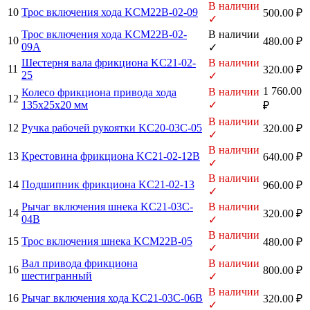
В наличии
10
Трос включения хода KCM22B-02-09
500.00 ₽
✓
Трос включения хода KCM22B-02-
В наличии
10
480.00 ₽
09A
✓
Шестерня вала фрикциона KC21-02-
В наличии
11
320.00 ₽
25
✓
1 760.00
В наличии
Колесо фрикциона привода хода
12
135х25х20 мм
✓
₽
В наличии
12
Ручка рабочей рукоятки KC20-03C-05
320.00 ₽
✓
В наличии
13
Крестовина фрикциона KC21-02-12B
640.00 ₽
✓
В наличии
14
Подшипник фрикциона KC21-02-13
960.00 ₽
✓
Рычаг включения шнека KC21-03C-
В наличии
14
320.00 ₽
04B
✓
В наличии
15
Трос включения шнека KCM22B-05
480.00 ₽
✓
Вал привода фрикциона
В наличии
16
800.00 ₽
шестигранный
✓
В наличии
16
Рычаг включения хода KC21-03C-06B
320.00 ₽
✓