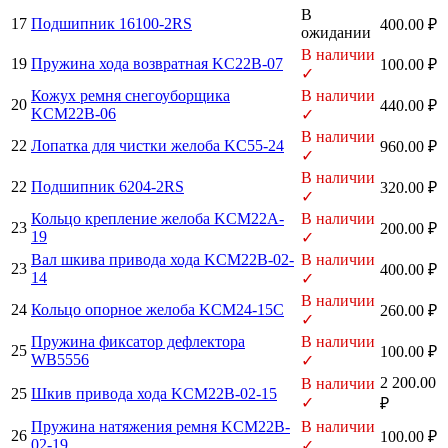
В
17
Подшипник 16100-2RS
400.00 ₽
ожидании
В наличии
19
Пружина хода возвратная KC22B-07
100.00 ₽
✓
Кожух ремня снегоуборщика
В наличии
20
440.00 ₽
KCM22B-06
✓
В наличии
22
Лопатка для чистки желоба KC55-24
960.00 ₽
✓
В наличии
22
Подшипник 6204-2RS
320.00 ₽
✓
Кольцо крепление желоба KCM22A-
В наличии
23
200.00 ₽
19
✓
Вал шкива привода хода KCM22B-02-
В наличии
23
400.00 ₽
14
✓
В наличии
24
Кольцо опорное желоба KCM24-15C
260.00 ₽
✓
Пружина фиксатор дефлектора
В наличии
25
100.00 ₽
WB5556
✓
2 200.00
В наличии
25
Шкив привода хода KCM22B-02-15
✓
₽
Пружина натяжения ремня KCM22B-
В наличии
26
100.00 ₽
02-19
✓