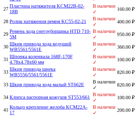
Пластина натяжителя KCM22B-02-
В наличии
27
160.00 ₽
18B
✓
В наличии
28
Ролик натяжения ремня KC55-02-21
400.00 ₽
✓
Ремень хода снегоуборщика HTD 710-
В наличии
29
950.00 ₽
5M
✓
Шкив привода хода ведущий
В наличии
30
360.00 ₽
WB5561/5561E
✓
Шпонка коленвала 168F-170F
В наличии
31
100.00 ₽
4.78х4.78х60 мм
✓
Шкив привода шнека
В наличии
33
820.00 ₽
WB5556/5561/5561E
✓
В наличии
33
Шкив привода хода малый ST662E
820.00 ₽
✓
В наличии
34
Клипса распорная кожухов ST553/661
100.00 ₽
✓
Кольцо крепление желоба KCM22A-
В наличии
41
200.00 ₽
17
✓