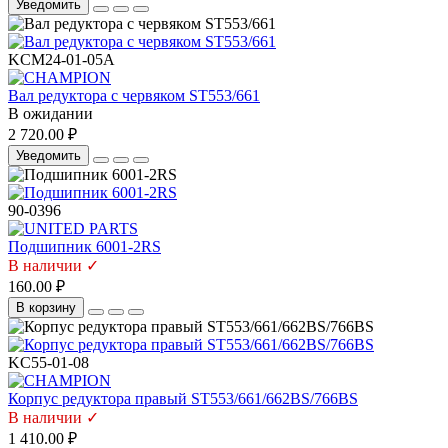
Уведомить
KCM24-01-05A
Вал редуктора с червяком ST553/661
В ожидании
2 720.00 ₽
Уведомить
90-0396
Подшипник 6001-2RS
В наличии ✓
160.00 ₽
В корзину
KC55-01-08
Корпус редуктора правый ST553/661/662BS/766BS
В наличии ✓
1 410.00 ₽