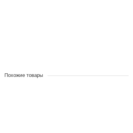
1607014176
Щетки графитовые BOSCH GWS 8-125/10-125/14-125 (E64)
В наличии ✓
1 260.00 ₽
В корзину
Похожие товары