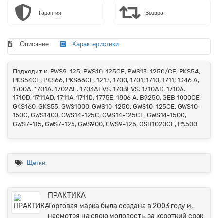
Гарантия
Возврат
Описание
Характеристики
Подходит к: PWS9-125, PWS10-125CE, PWS13-125C/CE, PKS54,
PKS54CE, PKS66, PKS66CE, 1213, 1700, 1701, 1710, 1711, 1346 A,
1700A, 1701A, 1702AE, 1703AEVS, 1703EVS, 1710AD, 1710A,
1710D, 1711AD, 1711A, 1711D, 1775E, 1806 A, B9250, GEB 1000CE,
GKS160, GKS55, GWS1000, GWS10-125C, GWS10-125CE, GWS10-
150C, GWS1400, GWS14-125C, GWS14-125CE, GWS14-150C,
GWS7-115, GWS7-125, GWS900, GWS9-125, OSB1020CE, PA500
,
Щетки
ПРАКТИКА
Торговая марка была создана в 2003 году и,
несмотря на свою молодость, за короткий срок