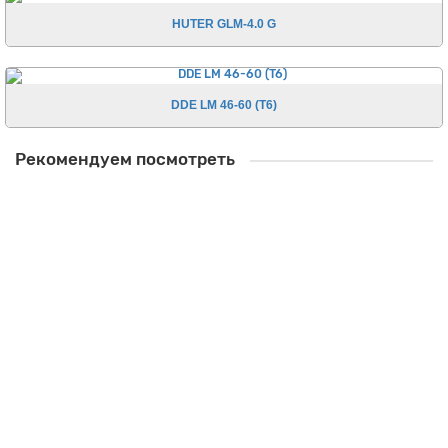
HUTER GLM-4.0 G
DDE LM 46-60 (T6)
Рекомендуем посмотреть
Хит!
Рекомендуем
5098410000
Масло моторное 4х тактное VILLARTEC 4T Garden (SAE W30)