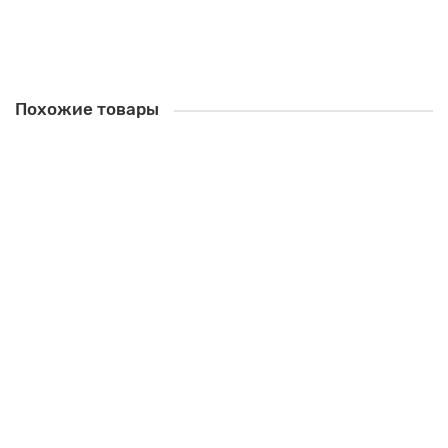
790.00 ₽
В корзину
Похожие товары
T961280
Двигатель бензиновый NGP T8-35 RS