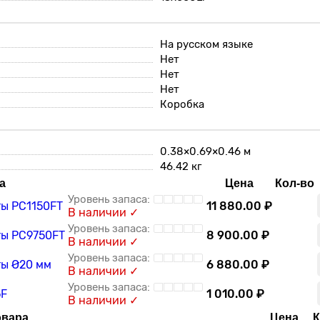
На русском языке
Нет
Нет
Нет
Коробка
0.38×0.69×0.46 м
46.42 кг
а
Цена
Кол-во
ы PC1150FT
11 880.00 ₽
В наличии ✓
ы PC9750FT
8 900.00 ₽
В наличии ✓
ы Ø20 мм
6 880.00 ₽
В наличии ✓
5F
1 010.00 ₽
В наличии ✓
овара
Цена
К