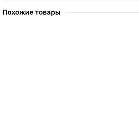
Похожие товары
PC5431F
Виброплита CHAMPION PC5431F
В наличии ✓
47 990.00 ₽