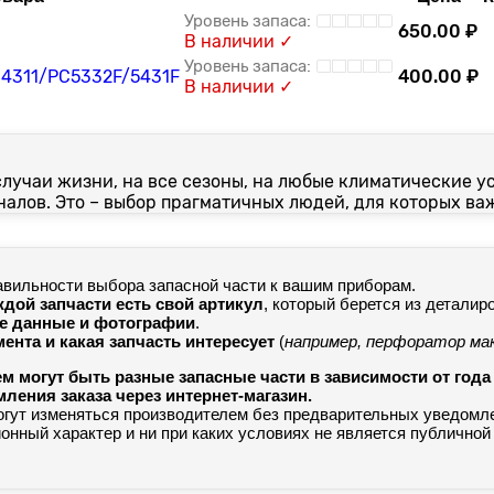
650.00 ₽
В наличии ✓
4311/PC5332F/5431F
400.00 ₽
В наличии ✓
случаи жизни, на все сезоны, на любые климатические у
налов. Это – выбор прагматичных людей, для которых важ
авильности выбора запасной части к вашим приборам.
ждой запчасти есть свой артикул
, который берется из деталир
ые данные и фотографии
.
ента и какая запчасть интересует
(
например, перфоратор ма
ем могут быть разные запасные части в зависимости от год
ения заказа через интернет-магазин.
огут изменяться производителем без предварительных уведомл
нный характер и ни при каких условиях не является публичной