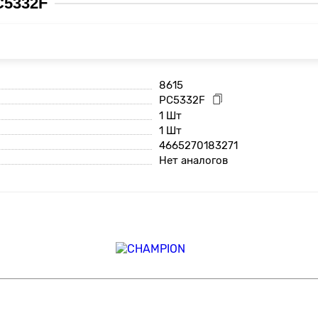
C5332F
8615
PC5332F
1 Шт
1 Шт
4665270183271
Нет аналогов