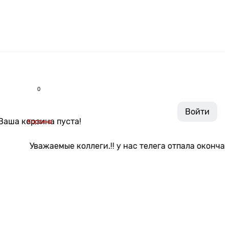
0
Войти
Ваша корзина пуста!
Корзина
Уважаемые коллеги.!! у нас телега отпала окончательно