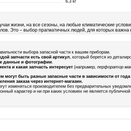
6.3 кг
учаи жизни, на все сезоны, на любые климатические услови
лов. Это – выбор прагматичных людей, для которых важна н
авильности выбора запасной части к вашим приборам.
ждой запчасти есть свой артикул
, который берется из деталир
ые данные и фотографии
.
ента и какая запчасть интересует
(
например, перфоратор ма
ем могут быть разные запасные части в зависимости от год
ения заказа через интернет-магазин.
огут изменяться производителем без предварительных уведомл
нный характер и ни при каких условиях не является публичной