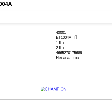
004А
49001
ET1004A
1 Шт
2 Шт
4665270175689
Нет аналогов