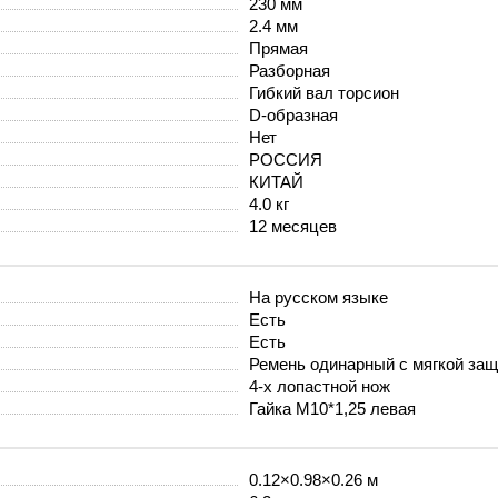
230 мм
2.4 мм
Прямая
Разборная
Гибкий вал торсион
D-образная
Нет
РОССИЯ
КИТАЙ
4.0 кг
12 месяцев
На русском языке
Есть
Есть
Ремень одинарный с мягкой защ
4-х лопастной нож
Гайка M10*1,25 левая
0.12×0.98×0.26 м