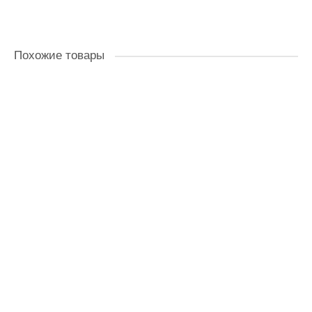
Под заказ
Похожие товары
952834
Смазка многоцелевая CHAMPION 120 гр
В наличии ✓
270.00 ₽