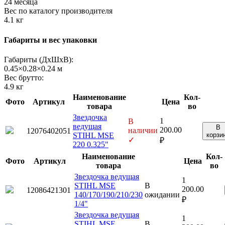
24 месяца
Вес по каталогу производителя
4.1 кг
Габариты и вес упаковки
Габариты (ДхШхВ):
0.45×0.28×0.24 м
Вес брутто:
4.9 кг
Наименование
Кол-
Фото
Артикул
Цена
товара
во
Звездочка
1
В
ведущая
В
200.00
наличии
12076402051
STIHL MSE
корзи
✓
₽
220 0.325"
Наименование
Кол-
Фото
Артикул
Цена
товара
во
Звездочка ведущая
1
STIHL MSE
В
200.00
12086421301
140/170/190/210/230
ожидании
₽
1/4"
Звездочка ведущая
1
STIHL MSE
В