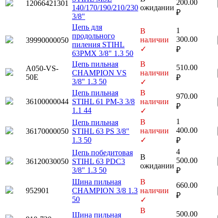
200.00
12066421301
140/170/190/210/230
ожидании
₽
3/8"
Цепь для
1
В
продольного
300.00
наличии
39990000050
пиления STIHL
✓
₽
63PMX 3/8" 1.3 50
Цепь пильная
В
510.00
A050-VS-
CHAMPION VS
наличии
50E
₽
3/8" 1.3 50
✓
Цепь пильная
В
970.00
36100000044
STIHL 61 PM-3 3/8
наличии
₽
1.1 44
✓
1
В
Цепь пильная
400.00
наличии
36170000050
STIHL 63 PS 3/8"
1.3 50
✓
₽
4
Цепь победитовая
В
500.00
36120030050
STIHL 63 PDC3
ожидании
3/8" 1.3 50
₽
Шина пильная
В
660.00
952901
CHAMPION 3/8 1.3
наличии
₽
50
✓
В
500.00
Шина пильная