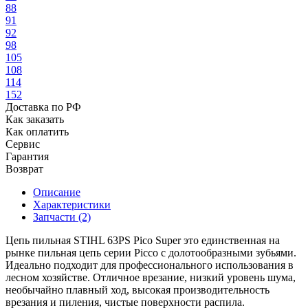
88
91
92
98
105
108
114
152
Доставка по РФ
Как заказать
Как оплатить
Сервис
Гарантия
Возврат
Описание
Характеристики
Запчасти (2)
Цепь пильная STIHL 63PS Pico Super это единственная на
рынке пильная цепь серии Picco с долотообразными зубьями.
Идеально подходит для профессионального использования в
лесном хозяйстве. Отличное врезание, низкий уровень шума,
необычайно плавный ход, высокая производительность
врезания и пиления, чистые поверхности распила.