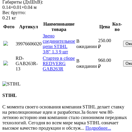
Габариты (ДхШхВ):
0.14×0.01×0.04 м
Вес брутто:
0.21 кг
Наименование
Кол-
Фото
Артикул
Цена
товара
во
Звено
250.00
соединительное
В
39976606020
Ож
цепи STIHL
ожидании
₽
3/8" 1.3 9 шт
RD-
Стартер в сборе
960.00
В
GAB263R-
REDVERG
Ож
ожидании
₽
13
GAB263R
STIHL
C момента своего основания компания STIHL делает ставку
на революционные идеи и разработки.За более чем 80-
летнюю историю имя компании стало синонимом передовых
технологий. Сегодня во всем мире марка STIHL означает
высокое качество продукции и обслуж...
Подробнее...