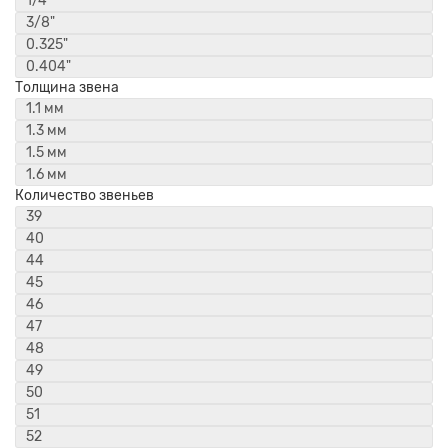
1/4"
3/8"
0.325"
0.404"
Толщина звена
1.1 мм
1.3 мм
1.5 мм
1.6 мм
Количество звеньев
39
40
44
45
46
47
48
49
50
51
52