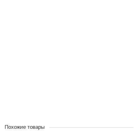
Оригинал
36660000076
Цепь победитовая STIHL 25 PD3 0.325" 1.5 76
В наличии ✓
5 950.00 ₽
В корзину
Похожие товары