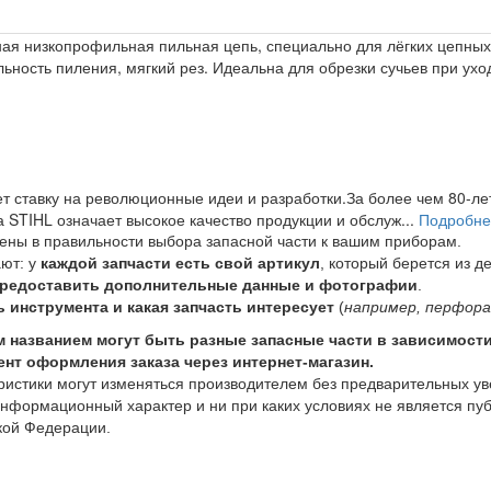
жная низкопрофильная пильная цепь, специально для лёгких цепных 
ьность пиления, мягкий рез. Идеальна для обрезки сучьев при ухо
ет ставку на революционные идеи и разработки.За более чем 80-
 STIHL означает высокое качество продукции и обслуж...
Подробнее
рены в правильности выбора запасной части к вашим приборам.
ают: у
каждой запчасти есть свой артикул
, который берется из д
предоставить дополнительные данные и фотографии
.
 инструмента и какая запчасть интересует
(
например, перфора
м названием могут быть разные запасные части в зависимост
нт оформления заказа через интернет-магазин.
ристики могут изменяться производителем без предварительных у
информационный характер и ни при каких условиях не является п
ской Федерации.