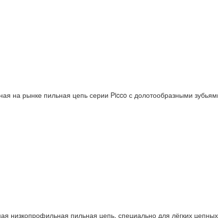
нная на рынке пильная цепь серии Picco с долотообразными зубья
жная низкопрофильная пильная цепь, специально для лёгких цепных 