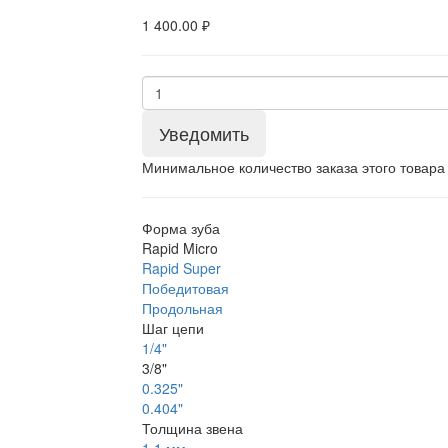
1 400.00 ₽
Уведомить
Минимальное количество заказа этого товара
Форма зуба
Rapid Micro
Rapid Super
Победитовая
Продольная
Шаг цепи
1/4"
3/8"
0.325"
0.404"
Толщина звена