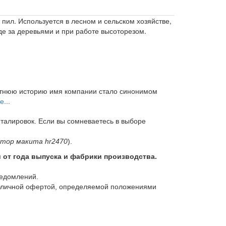
пил. Используется в лесном и сельском хозяйстве,
де за деревьями и при работе высоторезом.
летнюю историю имя компании стало синонимом
...
еталировок. Если вы сомневаетесь в выборе
тор макита hr2470
).
и от года выпуска и фабрики производства.
ведомлений.
убличной офертой, определяемой положениями