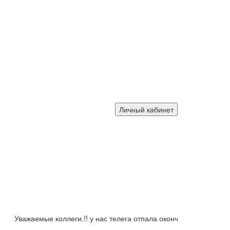
Личный кабинет
важаемые коллеги.!! у нас телега отпала окончательно. тем кто п