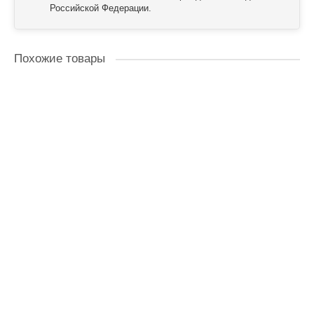
Российской Федерации.
Похожие товары
240-874
Молоток гвоздодер с фиберглассовой ручкой КОБАЛЬТ 450 гр
В наличии ✓