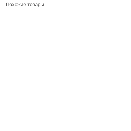
Похожие товары
776-713
Держатель головок ПРАКТИКА Квадрат 1/2" 70 мм
В наличии ✓
160.00 ₽
В корзину