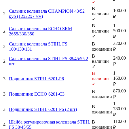
✓
В
100.00
Сальник коленвала CHAMPION 43/52
2
наличии
куб (12х22х7 мм)
₽
✓
1
В
Сальник коленвала ECHO SRM
500.00
наличии
2
2655/330/350
✓
₽
320.00
Сальник коленвала STIHL FS
В
2
100/130/131
ожидании
₽
В
240.00
Сальник коленвала STIHL FS 38/45/55 2
2
наличии
шт
₽
✓
1
В
160.00
наличии
3
Подшипник STIHL 6201-P6
✓
₽
870.00
В
3
Подшипник ECHO 6201-С3
ожидании
₽
1
В
780.00
3
Подшипник STIHL 6201-P6 (2 шт)
ожидании
₽
110.00
Шайба регулировочная коленвала STIHL
В
4
FS 38/45/55
ожидании
₽