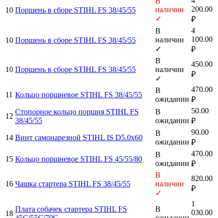
4
В
200.00
наличии
10
Поршень в сборе STIHL FS 38/45/55
✓
₽
4
В
100.00
наличии
10
Поршень в сборе STIHL FS 38/45/55
✓
₽
В
450.00
10
Поршень в сборе STIHL FS 38/45/55
наличии
₽
✓
470.00
В
11
Кольцо поршневое STIHL FS 38/45/55
ожидании
₽
50.00
Стопорное кольцо поршня STIHL FS
В
12
38/45/55
ожидании
₽
90.00
В
14
Винт самонарезной STIHL IS D5.0х60
ожидании
₽
470.00
В
15
Кольцо поршневое STIHL FS 45/55/80
ожидании
₽
В
820.00
16
Чашка стартера STIHL FS 38/45/55
наличии
₽
✓
1
Плата собачек стартера STIHL FS
В
030.00
18
45С/55С/70С
ожидании