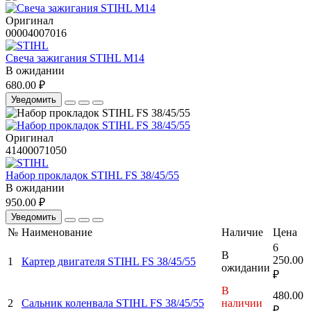
Оригинал
00004007016
Свеча зажигания STIHL М14
В ожидании
680.00 ₽
Уведомить
Оригинал
41400071050
Набор прокладок STIHL FS 38/45/55
В ожидании
950.00 ₽
Уведомить
№
Наименование
Наличие
Цена
6
В
250.00
1
Картер двигателя STIHL FS 38/45/55
ожидании
₽
В
480.00
2
Сальник коленвала STIHL FS 38/45/55
наличии
₽