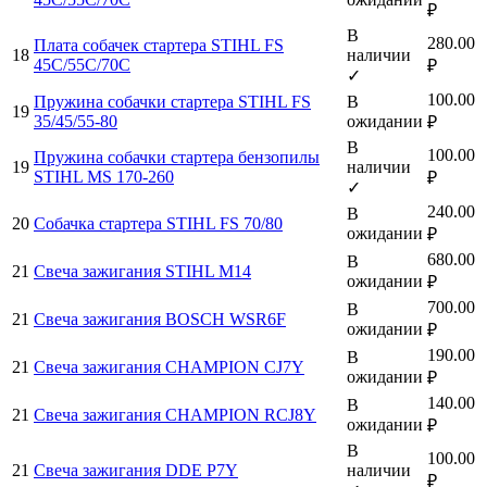
₽
В
280.00
Плата собачек стартера STIHL FS
18
наличии
45С/55С/70С
₽
✓
100.00
Пружина собачки стартера STIHL FS
В
19
35/45/55-80
ожидании
₽
В
100.00
Пружина собачки стартера бензопилы
19
наличии
STIHL MS 170-260
₽
✓
240.00
В
20
Собачка стартера STIHL FS 70/80
ожидании
₽
680.00
В
21
Свеча зажигания STIHL М14
ожидании
₽
700.00
В
21
Свеча зажигания BOSCH WSR6F
ожидании
₽
190.00
В
21
Свеча зажигания CHAMPION CJ7Y
ожидании
₽
140.00
В
21
Свеча зажигания CHAMPION RCJ8Y
ожидании
₽
В
100.00
21
Свеча зажигания DDE P7Y
наличии
₽