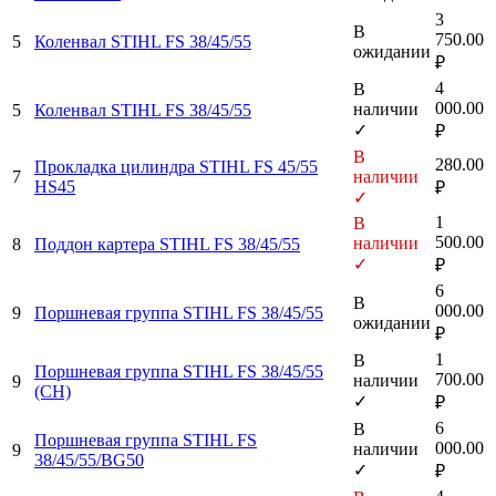
3
В
750.00
5
Коленвал STIHL FS 38/45/55
ожидании
₽
4
В
000.00
наличии
5
Коленвал STIHL FS 38/45/55
✓
₽
В
280.00
Прокладка цилиндра STIHL FS 45/55
7
наличии
HS45
₽
✓
1
В
500.00
наличии
8
Поддон картера STIHL FS 38/45/55
✓
₽
6
В
000.00
9
Поршневая группа STIHL FS 38/45/55
ожидании
₽
1
В
Поршневая группа STIHL FS 38/45/55
700.00
наличии
9
(CH)
✓
₽
6
В
Поршневая группа STIHL FS
000.00
наличии
9
38/45/55/BG50
✓
₽